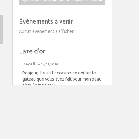
Évènements à venir
Aucun évènement à afficher.
Livre d'or
Decalf
Le 15/11/2019
Bonjour, J’ai eu l’occasion de goûter le
gâteau que vous avez fait pour mon beau
père (le train aux ...
Garnero
Le 10/02/2019
Nous nous sommes unis le 29 septembre
2018, et grâce à votre merveilleux travail,
notre "pièce montée" ...