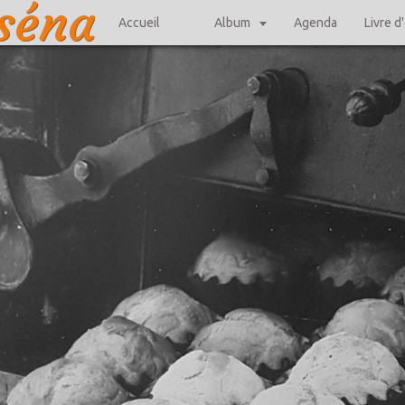
iséna
Accueil
Album
Agenda
Livre d