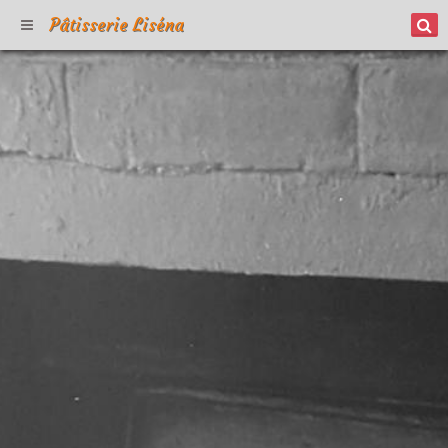
Pâtisserie Liséna