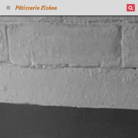
Pâtisserie Liséna