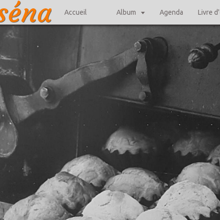
iséna
Accueil
Album
Agenda
Livre d