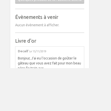
Évènements à venir
Aucun évènement à afficher.
Livre d'or
Decalf
Le 15/11/2019
Bonjour, J’ai eu l’occasion de goûter le
gâteau que vous avez fait pour mon beau
père (le train aux ...
Garnero
Le 10/02/2019
Nous nous sommes unis le 29 septembre
2018, et grâce à votre merveilleux travail,
notre "pièce montée" ...